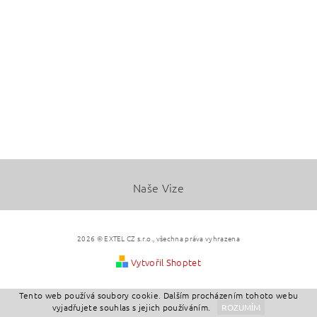
Naše Vize
2026 © EXTEL CZ s.r.o., všechna práva vyhrazena
Vytvořil Shoptet
Tento web používá soubory cookie. Dalším procházením tohoto webu
vyjadřujete souhlas s jejich používáním.
ROZUMÍM